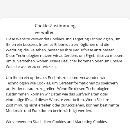
Cookie-Zustimmung
verwalten
Diese Website verwendet Cookies und Targeting Technologien, um
Ihnen ein besseres Internet-Erlebnis zu ermöglichen und die
Werbung, die Sie sehen, besser an Ihre Bedürfnisse anzupassen.
Diese Technologien nutzen wir außerdem, um Ergebnisse zu messen,
Wir brauchen Ihre Einwilligung
um zu verstehen, woher unsere Besucher kommen oder um unsere
Website weiter zu entwickeln.
Um diesen Inhalt darzustellen, aktivieren Sie bitte die Cookies. Es
werden ggf. personenbezogene Daten verarbeitet.
Um Ihnen ein optimales Erlebnis zu bieten, verwenden wir
Technologien wie Cookies, um Geräteinformationen zu speichern
und/oder darauf zuzugreifen. Wenn Sie diesen Technologien
Cookies akzeptieren
zustimmmen, können wir Daten wie das Surfverhalten oder
eindeutige IDs auf dieser Website verarbeiten. Wenn Sie ihre
Zustimmung nicht erteilen oder zurückziehen, können bestimmte
Merkmale und Funktionen beeinträchtigt werden.
Wir verwenden Statistiken-Cookies und Marketing Cookies.